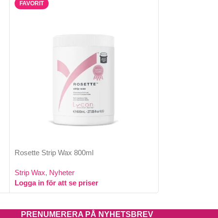
FAVORIT
FAVORIT
Rosette Strip Wax 800ml
ACTIVE GOLD S
Strip Wax
,
Nyheter
Strip Wax
Logga in för att se priser
Logga in för att 
PRENUMERERA PÅ NYHETSBREV