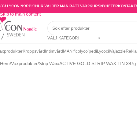
OM LYCON NORDIC
HUR VÄLJER MAN RÄTT VAX?
KURS
NYHETER
KONTAKT
Skip to navigation
Skip to main content
VÄLJ KATEGORI
axprodukter
Kroppsvård
Intimvård
MANifico
lyco’pedi
Lycocil
Vajazzle
Rekla
Hem
Vaxprodukter
Strip Wax
ACTIVE GOLD STRIP WAX TIN 397g