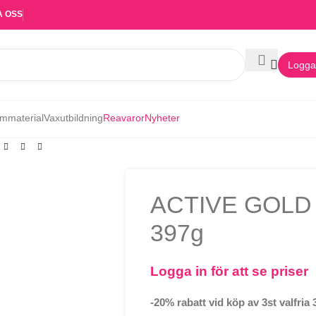
A OSS
Logga 
mmaterial
Vaxutbildning
Reavaror
Nyheter
ACTIVE GOLD 
397g
Logga in för att se priser
-20% rabatt vid köp av 3st valfria