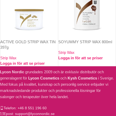
ACTIVE GOLD STRIP WAX TIN
SOYUMMY STRIP WAX 800ml
397g
Strip Wax
Strip Wax
Logga in för att se priser
Logga in för att se priser
Lycon Nordic
grundades 2009 och är exklusiv distributör och
generalagent för
Lycon Cosmetics
och
Kysh Cosmetics
i Sverige.
Med fokus på kvalitet, kunskap och personlig service erbjuder vi
marknadsledande produkter och professionella lösningar för
salonger och terapeuter över hela landet.
Telefon: +46 8 551 196 60
Epost: support@lyconnordic.se