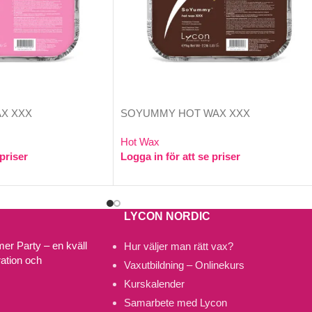
X XXX
SOYUMMY HOT WAX XXX
Hot Wax
 priser
Logga in för att se priser
LYCON NORDIC
r Party – en kväll
Hur väljer man rätt vax?
ration och
Vaxutbildning – Onlinekurs
Kurskalender
Samarbete med Lycon