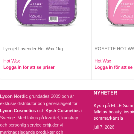
Lycojet Lavender Hot Wax 1kg
ROSETTE HOT WA
Hot Wax
Hot Wax
Logga in för att se priser
Logga in för att se
NYHETER
Lycon Nordic
grundades 2009 och är
exklusiv distributör och generalagent för
Kysh på ELLE Summe
Lycon Cosmetics
och
Kysh Cosmetics
i
fylld av beauty, inspi
Sverige. Med fokus på kvalitet, kunskap
sommarkänsla
och personlig service erbjuder vi
juli 7, 2026
marknadsledande produkter och