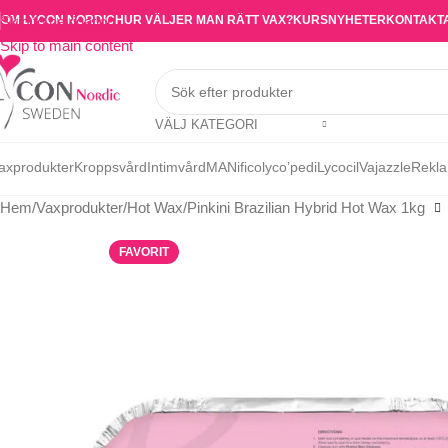
OM LYCON NORDIC
HUR VÄLJER MAN RÄTT VAX?
KURS
NYHETER
KONTAKT
Skip to navigation
Skip to main content
VÄLJ KATEGORI
axprodukter
Kroppsvård
Intimvård
MANifico
lyco’pedi
Lycocil
Vajazzle
Rekla
Hem
Vaxprodukter
Hot Wax
Pinkini Brazilian Hybrid Hot Wax 1kg
FAVORIT