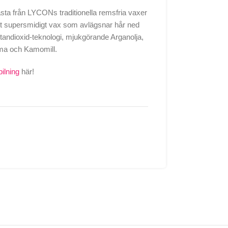
sta från LYCONs traditionella remsfria vaxer
t supersmidigt vax som avlägsnar hår ned
itandioxid-teknologi, mjukgörande Arganolja,
ma och Kamomill.
ilning
här!