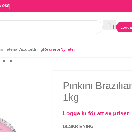
A OSS
Logga 
mmaterial
Vaxutbildning
Reavaror
Nyheter
Pinkini Brazili
1kg
Logga in för att se priser
BESKRIVNING