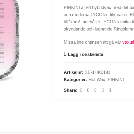
PINKINI är ett hybridvax med det bä
och moderna LYCOtec filmvaxer. Et
till 1mm! Innehåller LYCONs unika t
skyddande och lugnande Ringblom
Missa inte chansen att gå vår
vaxutb
Lägg i önskelista
Artikelnr:
SE-1HK0181
Kategorier:
Hot Wax
,
PINKINI
Share: