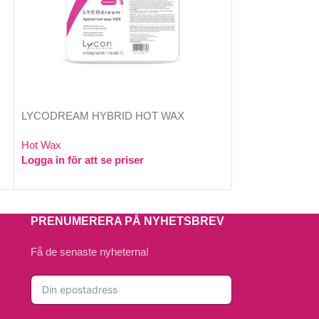
LYCODREAM HYBRID HOT WAX
Pinkini Brazilian
Hot Wax
Hot Wax
Logga in för att se priser
Logga in för att 
PRENUMERERA PÅ NYHETSBREV
Få de senaste nyheterna!