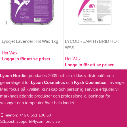
Lycojet Lavender Hot Wax 1kg
LYCODREAM HYBRID HOT
WAX
Hot Wax
Logga in för att se priser
Hot Wax
Logga in för att se priser
Lycon Nordic
grundades 2009 och är exklusiv distributör och
generalagent för
Lycon Cosmetics
och
Kysh Cosmetics
i Sverige.
Med fokus på kvalitet, kunskap och personlig service erbjuder vi
marknadsledande produkter och professionella lösningar för
salonger och terapeuter över hela landet.
Telefon: +46 8 551 196 60
Epost: support@lyconnordic.se