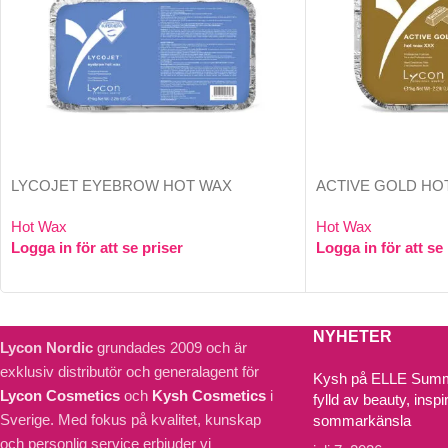
LYCOJET EYEBROW HOT WAX
ACTIVE GOLD HO
Hot Wax
Hot Wax
Logga in för att se priser
Logga in för att se
NYHETER
Lycon Nordic
grundades 2009 och är
exklusiv distributör och generalagent för
Kysh på ELLE Summe
Lycon Cosmetics
och
Kysh Cosmetics
i
fylld av beauty, inspi
Sverige. Med fokus på kvalitet, kunskap
sommarkänsla
och personlig service erbjuder vi