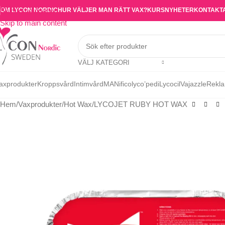
OM LYCON NORDIC
HUR VÄLJER MAN RÄTT VAX?
KURS
NYHETER
KONTAKT
Skip to navigation
Skip to main content
VÄLJ KATEGORI
axprodukter
Kroppsvård
Intimvård
MANifico
lyco’pedi
Lycocil
Vajazzle
Rekla
Hem
Vaxprodukter
Hot Wax
LYCOJET RUBY HOT WAX