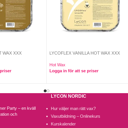
T WAX XXX
LYCOFLEX VANILLA HOT WAX XXX
Hot Wax
 priser
Logga in för att se priser
LYCON NORDIC
r Party – en kväll
Hur väljer man rätt vax?
ration och
Vaxutbildning – Onlinekurs
Kurskalender