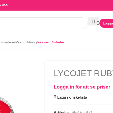
A OSS
Logga 
mmaterial
Vaxutbildning
Reavaror
Nyheter
LYCOJET RUB
Logga in för att se priser
Lägg i önskelista
Artikelnr:
SE-1HL0121