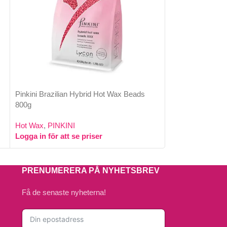
Pinkini Brazilian Hybrid Hot Wax Beads
800g
MANifico Hybrid
Hot Wax
,
PINKINI
Hot Wax
,
MANifi
Logga in för att se priser
Logga in för att 
PRENUMERERA PÅ NYHETSBREV
Få de senaste nyheterna!