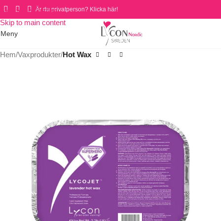
Är du privatperson? Klicka här!
Skip to navigation
Skip to main content
Meny
Hem
Vaxprodukter
Hot Wax