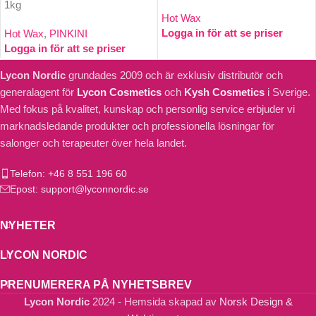
1kg
Hot Wax
Logga in för att se priser
Hot Wax
,
PINKINI
Logga in för att se priser
Lycon Nordic
grundades 2009 och är exklusiv distributör och
generalagent för
Lycon Cosmetics
och
Kysh Cosmetics
i Sverige.
Med fokus på kvalitet, kunskap och personlig service erbjuder vi
marknadsledande produkter och professionella lösningar för
salonger och terapeuter över hela landet.
Telefon: +46 8 551 196 60
Epost: support@lyconnordic.se
NYHETER
LYCON NORDIC
PRENUMERERA PÅ NYHETSBREV
Lycon Nordic
2024 - Hemsida skapad av
Norsk Design &