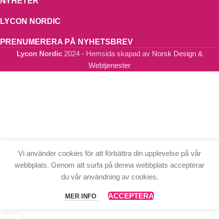
NYHETER
LYCON NORDIC
PRENUMERERA PÅ NYHETSBREV
Lycon Nordic
2024 - Hemsida skapad av
Norsk Design &
Webtjenester
Vi använder cookies för att förbättra din upplevelse på vår
webbplats. Genom att surfa på denna webbplats accepterar
du vår användning av cookies.
ACCEPTERA
MER INFO