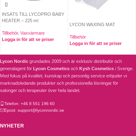
INSATS TILL LYCOPRO BABY
HEATER – 225 ml
LYCON WAXING MAT
Tillbehör
,
Vaxvärmare
Tillbehör
Logga in för att se priser
Logga in för att se priser
Lycon Nordic
grundades 2009 och är exklusiv distributör och
generalagent för
Lycon Cosmetics
och
Kysh Cosmetics
i Sverige.
Med fokus på kvalitet, kunskap och personlig service erbjuder vi
marknadsledande produkter och professionella lösningar för
salonger och terapeuter över hela landet.
Telefon: +46 8 551 196 60
Epost: support@lyconnordic.se
NYHETER