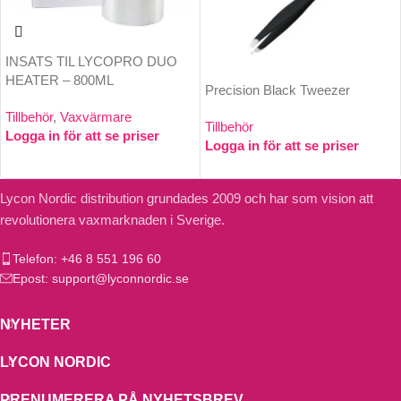
INSATS TIL LYCOPRO DUO
HEATER – 800ML
Precision Black Tweezer
Tillbehör
,
Vaxvärmare
Tillbehör
Logga in för att se priser
Logga in för att se priser
Lycon Nordic distribution grundades 2009 och har som vision att
revolutionera vaxmarknaden i Sverige.
Telefon: +46 8 551 196 60
Epost: support@lyconnordic.se
NYHETER
LYCON NORDIC
PRENUMERERA PÅ NYHETSBREV