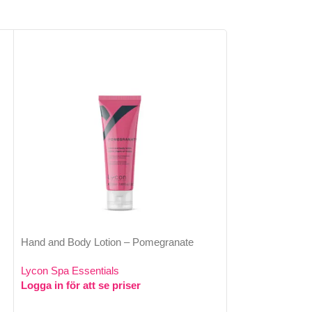
Hand and Body Lotion – Pomegranate
Hand and Body L
250ml
Lycon Spa Essentials
Logga in för att se priser
Lycon Spa Essent
Logga in för att 