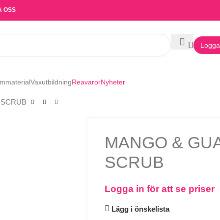
A OSS
Logga 
mmaterial
Vaxutbildning
Reavaror
Nyheter
 SCRUB
MANGO & GU
SCRUB
Logga in för att se priser
Lägg i önskelista