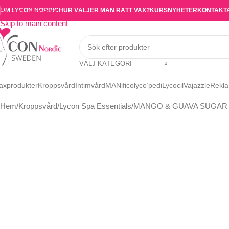
OM LYCON NORDIC
HUR VÄLJER MAN RÄTT VAX?
KURS
NYHETER
KONTAKT
Skip to navigation
Skip to main content
VÄLJ KATEGORI
axprodukter
Kroppsvård
Intimvård
MANifico
lyco’pedi
Lycocil
Vajazzle
Rekla
Hem
Kroppsvård
Lycon Spa Essentials
MANGO & GUAVA SUGAR