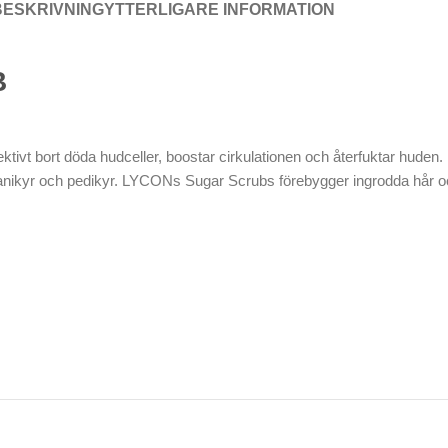
BESKRIVNING
YTTERLIGARE INFORMATION
B
tivt bort döda hudceller, boostar cirkulationen och återfuktar huden. D
manikyr och pedikyr. LYCONs Sugar Scrubs förebygger ingrodda hår oc