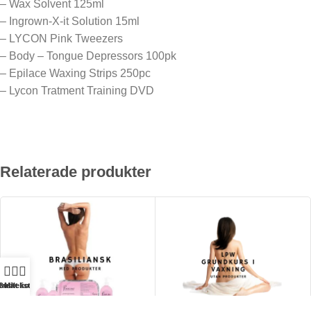
– Wax Solvent 125ml
– Ingrown-X-it Solution 15ml
– LYCON Pink Tweezers
– Body – Tongue Depressors 100pk
– Epilace Waxing Strips 250pc
– Lycon Tratment Training DVD
Relaterade produkter
nskelista
Butik
Mitt konto