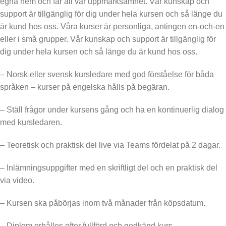
egna hem och får all vår uppmärksamhet. Vår kunskap och
support är tillgänglig för dig under hela kursen och så länge du
är kund hos oss. Våra kurser är personliga, antingen en-och-en
eller i små grupper. Vår kunskap och support är tillgänglig för
dig under hela kursen och så länge du är kund hos oss.
– Norsk eller svensk kursledare med god förståelse för båda
språken – kurser på engelska hålls på begäran.
– Ställ frågor under kursens gång och ha en kontinuerlig dialog
med kursledaren.
– Teoretisk och praktisk del live via Teams fördelat på 2 dagar.
– Inlämningsuppgifter med en skriftligt del och en praktisk del
via video.
– Kursen ska påbörjas inom två månader från köpsdatum.
– Diplom erhålles efter fullförd och godkänd kurs.